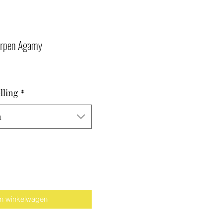
orpen Agamy
lling
*
n
In winkelwagen