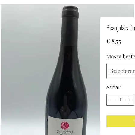
Beaujolais D
Prijs
€ 8,75
Massa beste
Selectere
Aantal
*