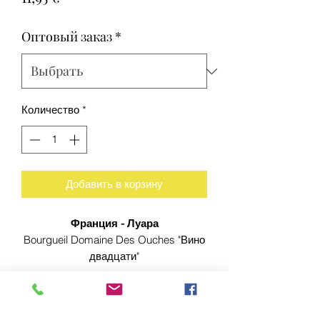
Оптовый заказ
*
Количество
*
Добавить в корзину
Франция - Луара
Bourgueil Domaine Des Ouches "Вино
двадцати"
Томас и Дени Гамбье в Ingrandes de
Touraine
Маренвез 1G на 6600 Бастонь
Сорт винограда:
Каберне Фран.