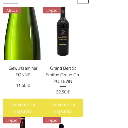
Alsace
Бордо
Gewurtzaminer
Grand Bert St
FONNE
Emilion Grand Cru
POITEVIN
Цена
11,50 €
Цена
32,50 €
Добавить в
Добавить в
корзину
корзину
Бордо
Бордо