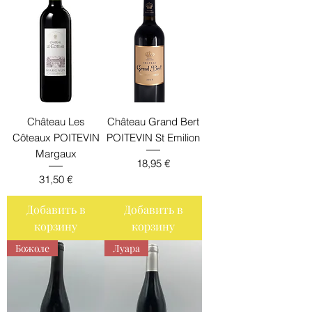
Château Les
Château Grand Bert
Côteaux POITEVIN
POITEVIN St Emilion
Margaux
Цена
18,95 €
Цена
31,50 €
Добавить в
Добавить в
корзину
корзину
Божоле
Луара